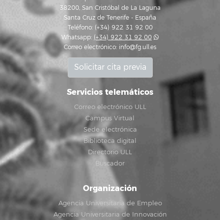
38200, San Cristóbal de La Laguna
Santa Cruz de Tenerife - España
Teléfono: (+34) 922 31 92 00
Whatsapp:
(+34) 922 31 92 00
Correo electrónico:
info@fg.ull.es
Solicitar cita previa
Servicios telemáticos
Correo electrónico ULL
Campus Virtual
Sede electrónica
Biblioteca digital
Directorio ULL
Buscador
Organización
Agencia Universitaria de Empleo
Agencia Universitaria de Innovación