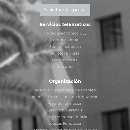
Solicitar cita previa
Servicios telemáticos
Correo electrónico ULL
Campus Virtual
Sede electrónica
Biblioteca digital
Directorio ULL
Buscador
Organización
Agencia Universitaria de Empleo
Agencia Universitaria de Innovación
Área de formación
Dirección Gerencia
Portal de transparencia
Noticias Fundación