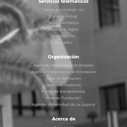
Servicios telemáticos
Correo electrónico ULL
Campus Virtual
Sede electrónica
Biblioteca digital
Directorio ULL
Buscador
Organización
Agencia Universitaria de Empleo
Agencia Universitaria de Innovación
Área de formación
Dirección Gerencia
Portal de transparencia
Noticias Fundación
Agenda Universidad de La Laguna
Acerca de