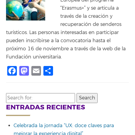
Europea del programa
“Erasmus+” y se articula a
través de la creación y
recuperación de senderos
turísticos. Las personas interesadas en participar
pueden inscribirse a la convocatoria hasta el
próximo 16 de noviembre a través de la web de la
Fundación universitaria.
Facebook
Mastodon
Email
Share
Search
for:
ENTRADAS RECIENTES
Celebrada la jornada “UX: doce claves para
mejorar la experiencia digital”