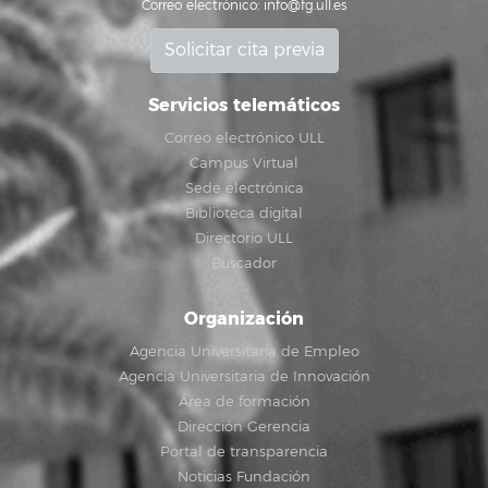
Correo electrónico:
info@fg.ull.es
Solicitar cita previa
Servicios telemáticos
Correo electrónico ULL
Campus Virtual
Sede electrónica
Biblioteca digital
Directorio ULL
Buscador
Organización
Agencia Universitaria de Empleo
Agencia Universitaria de Innovación
Área de formación
Dirección Gerencia
Portal de transparencia
Noticias Fundación