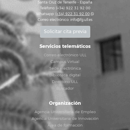
Santa Cruz de Tenerife - España
Teléfono: (+34) 922 31 92 00
Whatsapp:
(+34) 922 31 92 00
Correo electrónico:
info@fg.ull.es
Solicitar cita previa
Servicios telemáticos
Correo electrónico ULL
Campus Virtual
Sede electrónica
Biblioteca digital
Directorio ULL
Buscador
Organización
Agencia Universitaria de Empleo
Agencia Universitaria de Innovación
Área de formación