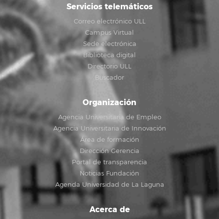
Servicios telemáticos
Correo electrónico ULL
Campus Virtual
Sede electrónica
Biblioteca digital
Directorio ULL
Buscador
Organización
Agencia Universitaria de Empleo
Agencia Universitaria de Innovación
Área de formación
Dirección Gerencia
Portal de transparencia
Noticias Fundación
Agenda Universidad de La Laguna
Acerca de