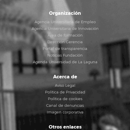
Organización
Agencia Universitaria de Empleo
Agencia Universitaria de Innovación
Área de formación
Dirección Gerencia
Portal de transparencia
Noticias Fundación
Agenda Universidad de La Laguna
Acerca de
Aviso Legal
Política de Privacidad
Política de cookies
Canal de denuncias
Imagen corporativa
Otros enlaces