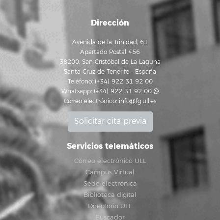
Dirección
Avenida de la Trinidad, 61
Apartado Postal 456
38200, San Cristóbal de La Laguna
Santa Cruz de Tenerife - España
Teléfono: (+34) 922 31 92 00
Whatsapp:
(+34) 922 31 92 00
Correo electrónico:
info@fg.ull.es
Solicitar cita previa
Servicios telemáticos
Correo electrónico ULL
Campus Virtual
Sede electrónica
Biblioteca digital
Directorio ULL
Buscador