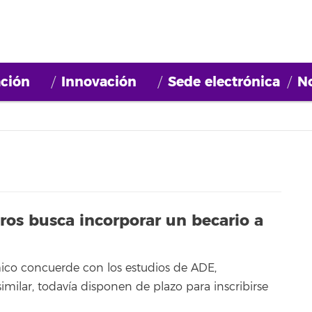
ción
Innovación
Sede electrónica
No
eros busca incorporar un becario a
mico concuerde con los estudios de ADE,
milar, todavía disponen de plazo para inscribirse