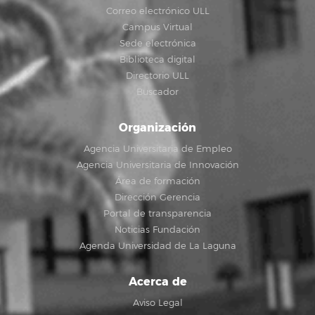
Correo electrónico ULL
Campus Virtual
Sede electrónica
Biblioteca digital
Directorio ULL
Buscador
Organización
Agencia Universitaria de Empleo
Agencia Universitaria de Innovación
Área de formación
Dirección Gerencia
Portal de transparencia
Noticias Fundación
Agenda Universidad de La Laguna
Acerca de
Aviso Legal