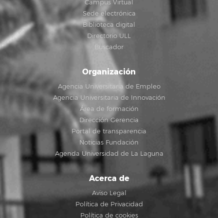
Campus Virtual
Sede electrónica
Biblioteca digital
Directorio ULL
Buscador
Organización
Agencia Universitaria de Empleo
Agencia Universitaria de Innovación
Área de formación
Dirección Gerencia
Portal de transparencia
Noticias Fundación
Agenda Universidad de La Laguna
Acerca de
Aviso Legal
Política de Privacidad
Política de cookies