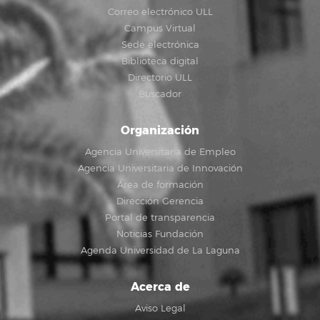
Correo electrónico ULL
Campus Virtual
Sede electrónica
Biblioteca digital
Directorio ULL
Buscador
Organización
Agencia Universitaria de Empleo
Agencia Universitaria de Innovación
Área de formación
Dirección Gerencia
Portal de transparencia
Noticias Fundación
Agenda Universidad de La Laguna
Acerca de
Aviso Legal