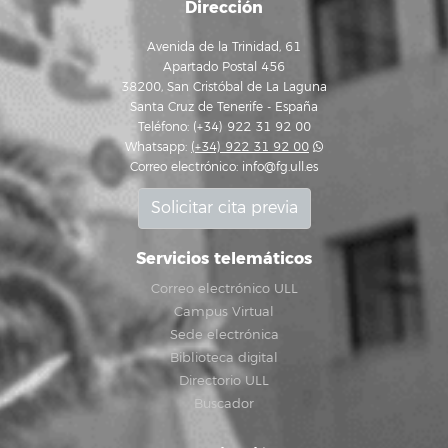
Dirección
Avenida de la Trinidad, 61
Apartado Postal 456
38200, San Cristóbal de La Laguna
Santa Cruz de Tenerife - España
Teléfono: (+34) 922 31 92 00
Whatsapp:
(+34) 922 31 92 00
Correo electrónico:
info@fg.ull.es
Solicitar cita previa
Servicios telemáticos
Correo electrónico ULL
Campus Virtual
Sede electrónica
Biblioteca digital
Directorio ULL
Buscador