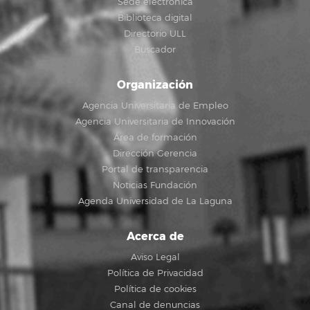
Sede electrónica
Biblioteca digital
Directorio ULL
Buscador
Organización
Agencia Universitaria de Empleo
Agencia Universitaria de Innovación
Área de formación
Dirección Gerencia
Portal de transparencia
Noticias Fundación
Agenda Universidad de La Laguna
Acerca de
Aviso Legal
Política de Privacidad
Política de cookies
Canal de denuncias