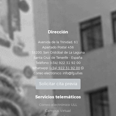
Dirección
Avenida de la Trinidad, 61
Apartado Postal 456
38200, San Cristóbal de La Laguna
Santa Cruz de Tenerife - España
Teléfono: (+34) 922 31 92 00
Whatsapp:
(+34) 922 31 92 00
Correo electrónico:
info@fg.ull.es
Solicitar cita previa
Servicios telemáticos
Correo electrónico ULL
Campus Virtual