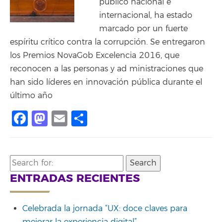
público nacional e
internacional, ha estado
marcado por un fuerte
espíritu crítico contra la corrupción. Se entregaron
los Premios NovaGob Excelencia 2016, que
reconocen a las personas y ad ministraciones que
han sido líderes en innovación pública durante el
último año
Facebook
Mastodon
Email
Share
Search
for:
ENTRADAS RECIENTES
Celebrada la jornada “UX: doce claves para
mejorar la experiencia digital”