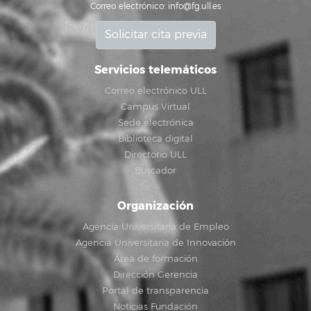
Correo electrónico:
info@fg.ull.es
Solicitar cita previa
Servicios telemáticos
Correo electrónico ULL
Campus Virtual
Sede electrónica
Biblioteca digital
Directorio ULL
Buscador
Organización
Agencia Universitaria de Empleo
Agencia Universitaria de Innovación
Área de formación
Dirección Gerencia
Portal de transparencia
Noticias Fundación