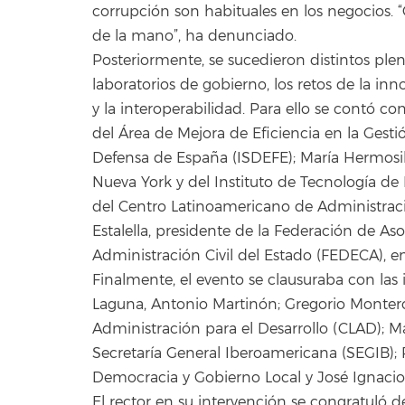
corrupción son habituales en los negocios. 
de la mano”, ha denunciado.
Posteriormente, se sucedieron distintos plen
laboratorios de gobierno, los retos de la in
y la interoperabilidad. Para ello se contó c
del Área de Mejora de Eficiencia en la Gesti
Defensa de España (ISDEFE); María Hermosil
Nueva York y del Instituto de Tecnología de
del Centro Latinoamericano de Administració
Estalella, presidente de la Federación de As
Administración Civil del Estado (FEDECA), en
Finalmente, el evento se clausuraba con las 
Laguna, Antonio Martinón; Gregorio Montero
Administración para el Desarrollo (CLAD); M
Secretaría General Iberoamericana (SEGIB);
Democracia y Gobierno Local y José Ignaci
El rector en su intervención se congratuló 