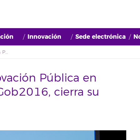
ción
Innovación
Sede electrónica
No
El Congreso de Innovación Pública en Iberoamérica, NovaGob2016, cierra su tercera edición
vación Pública en
Gob2016, cierra su