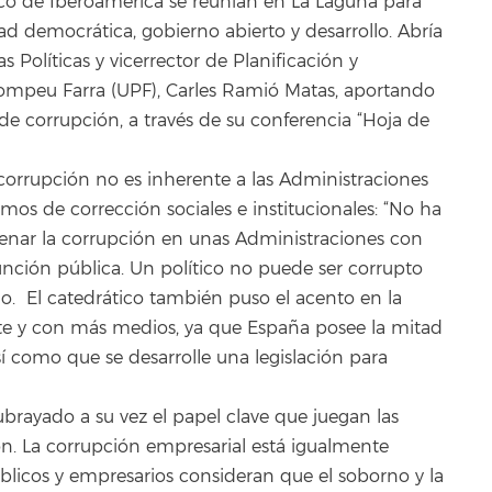
ico de Iberoamérica se reunían en La Laguna para
ad democrática, gobierno abierto y desarrollo. Abría
as Políticas y vicerrector de Planificación y
 Pompeu Farra (UPF), Carles Ramió Matas, aportando
 de corrupción, a través de su conferencia “Hoja de
corrupción no es inherente a las Administraciones
mos de corrección sociales e institucionales: “No ha
frenar la corrupción en unas Administraciones con
unción pública. Un político no puede ser corrupto
do. El catedrático también puso el acento en la
te y con más medios, ya que España posee la mitad
sí como que se desarrolle una legislación para
brayado a su vez el papel clave que juegan las
n. La corrupción empresarial está igualmente
blicos y empresarios consideran que el soborno y la