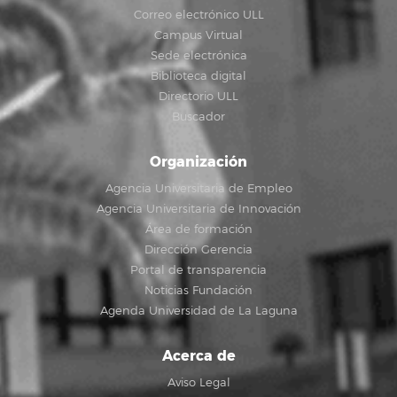
Correo electrónico ULL
Campus Virtual
Sede electrónica
Biblioteca digital
Directorio ULL
Buscador
Organización
Agencia Universitaria de Empleo
Agencia Universitaria de Innovación
Área de formación
Dirección Gerencia
Portal de transparencia
Noticias Fundación
Agenda Universidad de La Laguna
Acerca de
Aviso Legal