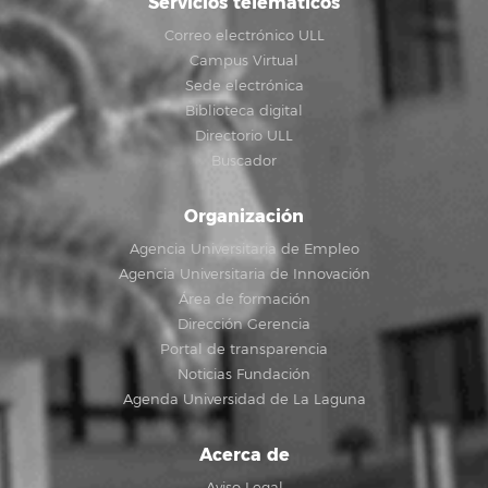
Servicios telemáticos
Correo electrónico ULL
Campus Virtual
Sede electrónica
Biblioteca digital
Directorio ULL
Buscador
Organización
Agencia Universitaria de Empleo
Agencia Universitaria de Innovación
Área de formación
Dirección Gerencia
Portal de transparencia
Noticias Fundación
Agenda Universidad de La Laguna
Acerca de