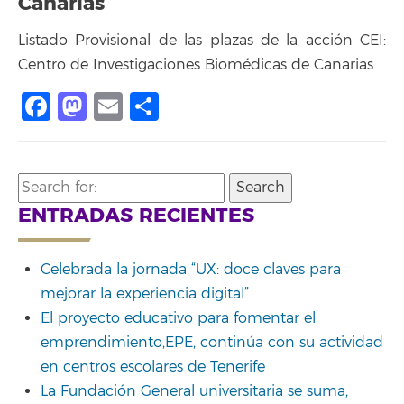
Canarias´
Listado Provisional de las plazas de la acción CEI:
Centro de Investigaciones Biomédicas de Canarias
Facebook
Mastodon
Email
Share
Search
for:
ENTRADAS RECIENTES
Celebrada la jornada “UX: doce claves para
mejorar la experiencia digital”
El proyecto educativo para fomentar el
emprendimiento,EPE, continúa con su actividad
en centros escolares de Tenerife
La Fundación General universitaria se suma,