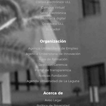
Correo electrónico ULL
Campus Virtual
Sede electrónica
Biblioteca digital
Directorio ULL
Buscador
Organización
Agencia Universitaria de Empleo
Agencia Universitaria de Innovación
Área de formación
Dirección Gerencia
Portal de transparencia
Noticias Fundación
Agenda Universidad de La Laguna
Acerca de
Aviso Legal
Política de Privacidad