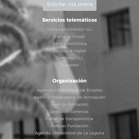
Solicitar cita previa
Servicios telemáticos
Correo electrónico ULL
Campus Virtual
Sede electrónica
Biblioteca digital
Directorio ULL
Buscador
Organización
Agencia Universitaria de Empleo
Agencia Universitaria de Innovación
Área de formación
Dirección Gerencia
Portal de transparencia
Noticias Fundación
Agenda Universidad de La Laguna