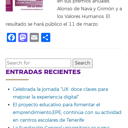
en sus premios anuales:
Alonso de Nava y Grimón y a
los Valores Humanos. El
resultado se hará público el 11 de marzo
Facebook
Mastodon
Email
Share
Search
for:
ENTRADAS RECIENTES
Celebrada la jornada “UX: doce claves para
mejorar la experiencia digital”
El proyecto educativo para fomentar el
emprendimiento,EPE, continúa con su actividad
en centros escolares de Tenerife
La Fundación General universitaria se suma,