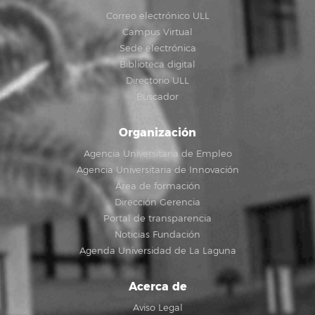
Correo electrónico ULL
Campus Virtual
Sede electrónica
Biblioteca digital
Directorio ULL
Buscador
Organización
Agencia Universitaria de Empleo
Agencia Universitaria de Innovación
Área de formación
Dirección Gerencia
Portal de transparencia
Noticias Fundación
Agenda Universidad de La Laguna
Acerca de
Aviso Legal