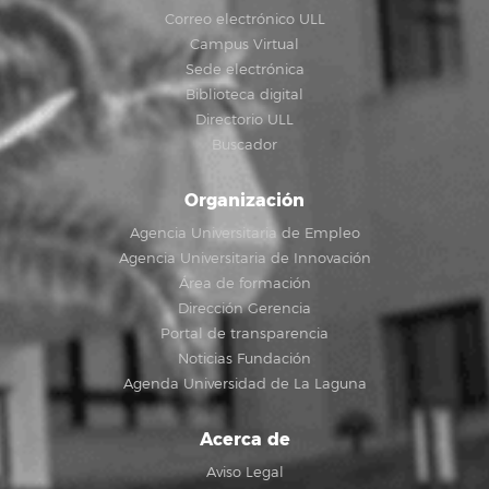
Correo electrónico ULL
Campus Virtual
Sede electrónica
Biblioteca digital
Directorio ULL
Buscador
Organización
Agencia Universitaria de Empleo
Agencia Universitaria de Innovación
Área de formación
Dirección Gerencia
Portal de transparencia
Noticias Fundación
Agenda Universidad de La Laguna
Acerca de
Aviso Legal