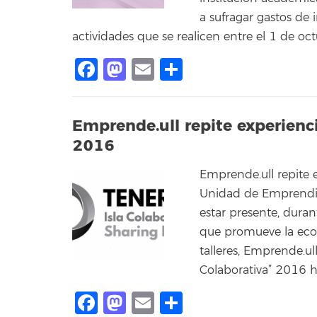
a sufragar gastos de
actividades que se realicen entre el 1 de o
Facebook
Mastodon
Email
Compartir
Emprende.ull repite experienci
2016
Emprende.ull repite e
Unidad de Emprendim
estar presente, dura
que promueve la eco
talleres, Emprende.ul
Colaborativa” 2016 h
Facebook
Mastodon
Email
Compartir