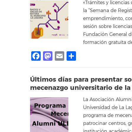
«Trámites y licencias
la “Semana de Regist
emprendimiento, conc
sesión sobre licenci
Fundación General de
formación gratuita d
Facebook
Mastodon
Email
Compartir
Últimos días para presentar so
mecenazgo universitario de la
La Asociación Alumni
Universidad de La La
programa de mecenaz
patrocinar centros, g
institución académic