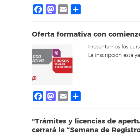
Facebook
Mastodon
Email
Compartir
Oferta formativa con comienz
Presentamos los cur
La inscripción está y
Facebook
Mastodon
Email
Compartir
"Trámites y licencias de apert
cerrará la “Semana de Registr