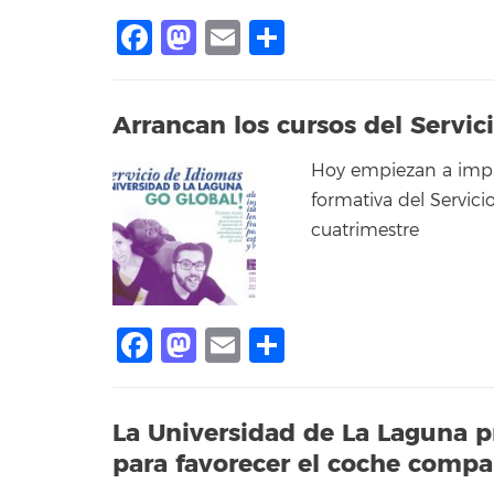
Facebook
Mastodon
Email
Compartir
Arrancan los cursos del Servic
Hoy empiezan a impar
formativa del Servici
cuatrimestre
Facebook
Mastodon
Email
Compartir
La Universidad de La Laguna p
para favorecer el coche comp