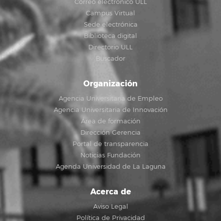
Correo electrónico ULL
Campus Virtual
Sede electrónica
Biblioteca digital
Directorio ULL
Buscador
Organización
Agencia Universitaria de Empleo
Agencia Universitaria de Innovación
Área de formación
Dirección Gerencia
Portal de transparencia
Noticias Fundación
Agenda Universidad de La Laguna
Acerca de
Aviso Legal
Política de Privacidad