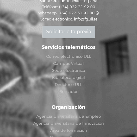
Santa Cruz de Tenerife - España
Teléfono: (+34) 922 31 92 00
Whatsapp:
(+34) 922 31 92 00
Correo electrónico:
info@fg.ull.es
Solicitar cita previa
Servicios telemáticos
Correo electrónico ULL
Campus Virtual
Sede electrónica
Biblioteca digital
Directorio ULL
Buscador
Organización
Agencia Universitaria de Empleo
Agencia Universitaria de Innovación
Área de formación