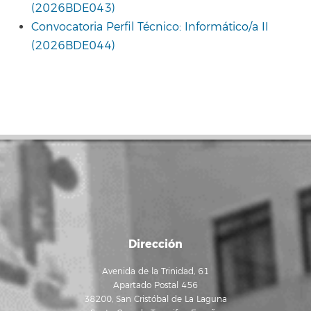
(2026BDE043)
Convocatoria Perfil Técnico: Informático/a II
(2026BDE044)
Dirección
Avenida de la Trinidad, 61
Apartado Postal 456
38200, San Cristóbal de La Laguna