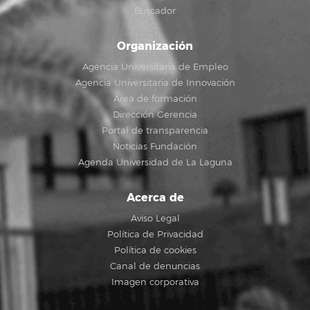
Buscador
Organización
Agencia Universitaria de Empleo
Agencia Universitaria de Innovación
Área de formación
Dirección Gerencia
Portal de transparencia
Noticias Fundación
Agenda Universidad de La Laguna
Acerca de
Aviso Legal
Política de Privacidad
Política de cookies
Canal de denuncias
Imagen corporativa