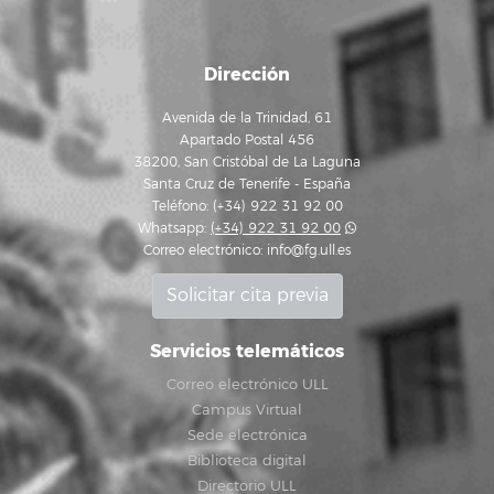
Dirección
Avenida de la Trinidad, 61
Apartado Postal 456
38200, San Cristóbal de La Laguna
Santa Cruz de Tenerife - España
Teléfono: (+34) 922 31 92 00
Whatsapp:
(+34) 922 31 92 00
Correo electrónico:
info@fg.ull.es
Solicitar cita previa
Servicios telemáticos
Correo electrónico ULL
Campus Virtual
Sede electrónica
Biblioteca digital
Directorio ULL