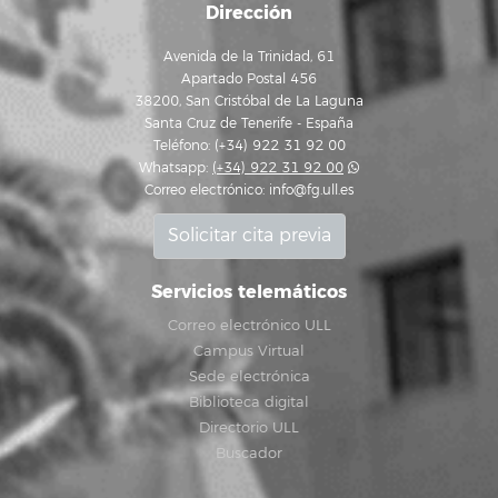
Dirección
Avenida de la Trinidad, 61
Apartado Postal 456
38200, San Cristóbal de La Laguna
Santa Cruz de Tenerife - España
Teléfono: (+34) 922 31 92 00
Whatsapp:
(+34) 922 31 92 00
Correo electrónico:
info@fg.ull.es
Solicitar cita previa
Servicios telemáticos
Correo electrónico ULL
Campus Virtual
Sede electrónica
Biblioteca digital
Directorio ULL
Buscador