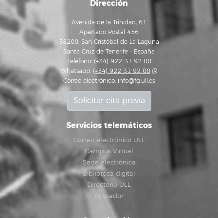
Dirección
Avenida de la Trinidad, 61
Apartado Postal 456
38200, San Cristóbal de La Laguna
Santa Cruz de Tenerife - España
Teléfono: (+34) 922 31 92 00
Whatsapp:
(+34) 922 31 92 00
Correo electrónico:
info@fg.ull.es
Solicitar cita previa
Servicios telemáticos
Correo electrónico ULL
Campus Virtual
Sede electrónica
Biblioteca digital
Directorio ULL
Buscador