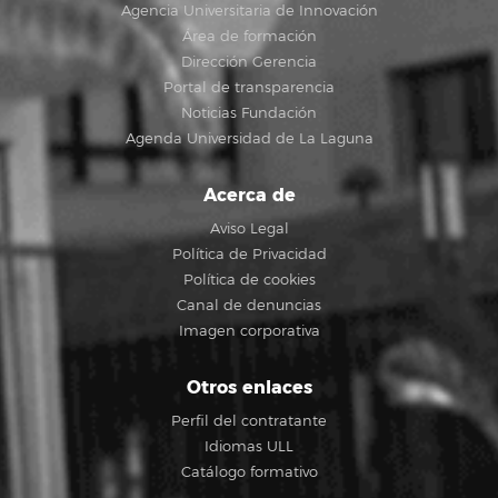
Agencia Universitaria de Innovación
Área de formación
Dirección Gerencia
Portal de transparencia
Noticias Fundación
Agenda Universidad de La Laguna
Acerca de
Aviso Legal
Política de Privacidad
Política de cookies
Canal de denuncias
Imagen corporativa
Otros enlaces
Perfil del contratante
Idiomas ULL
Catálogo formativo