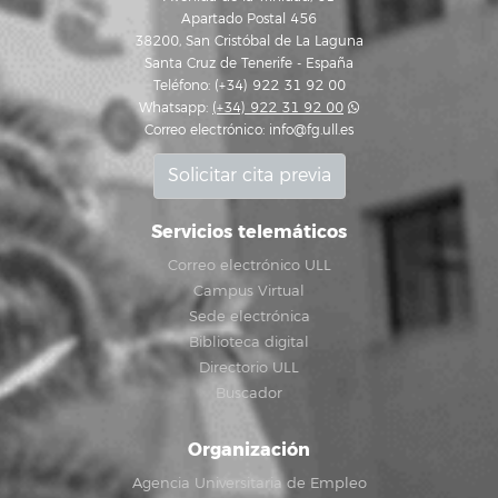
Apartado Postal 456
38200, San Cristóbal de La Laguna
Santa Cruz de Tenerife - España
Teléfono: (+34) 922 31 92 00
Whatsapp:
(+34) 922 31 92 00
Correo electrónico:
info@fg.ull.es
Solicitar cita previa
Servicios telemáticos
Correo electrónico ULL
Campus Virtual
Sede electrónica
Biblioteca digital
Directorio ULL
Buscador
Organización
Agencia Universitaria de Empleo