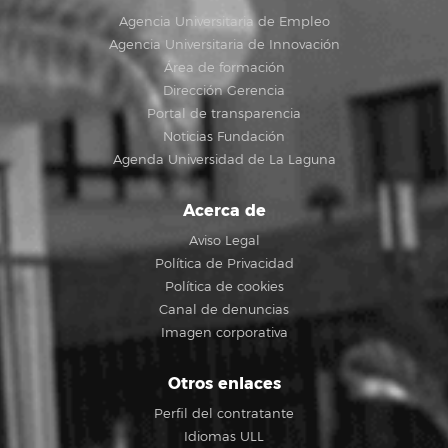
Agencia Universitaria de Empleo
Agencia Universitaria de Innovación
Área de formación
Dirección Gerencia
Portal de transparencia
Noticias Fundación
Agenda Universidad de La Laguna
Acerca de
Aviso Legal
Política de Privacidad
Política de cookies
Canal de denuncias
Imagen corporativa
Otros enlaces
Perfil del contratante
Idiomas ULL