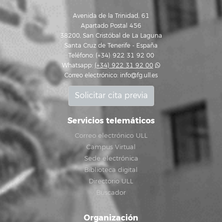
Avenida de la Trinidad, 61
Apartado Postal 456
38200, San Cristóbal de La Laguna
Santa Cruz de Tenerife - España
Teléfono: (+34) 922 31 92 00
Whatsapp:
(+34) 922 31 92 00
Correo electrónico:
info@fg.ull.es
Solicitar cita previa
Servicios telemáticos
Correo electrónico ULL
Campus Virtual
Sede electrónica
Biblioteca digital
Directorio ULL
Buscador
Organización