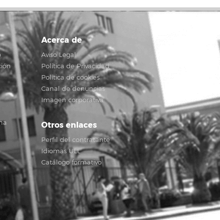
Acerca de
o
Aviso Legal
ción
Política de Privacidad
Política de cookies
Canal de denuncias
Imagen corporativa
na
Otros enlaces
Perfil del contratante
Idiomas ULL
Catálogo formativo