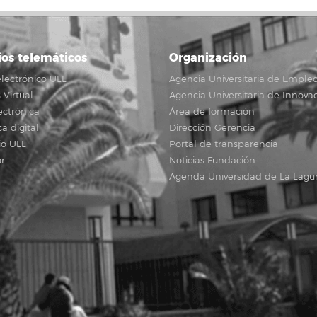
ios telemáticos
Organización
lectrónico ULL
Agencia Universitaria de Emple
Virtual
Agencia Universitaria de Innova
ectrónica
Área de formación
ca digital
Dirección Gerencia
io ULL
Portal de transparencia
r
Noticias Fundación
Agenda Universidad de La Lagu