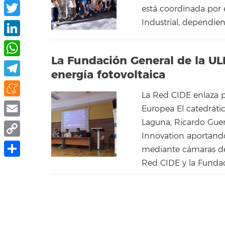
Facebook
está coordinada por 
Industrial, dependien
Twitter
LinkedIn
La Fundación General de la UL
WhatsApp
energía fotovoltaica
Telegram
La Red CIDE enlaza 
Meneame
Europea El catedrátic
Laguna, Ricardo Gue
Email
Innovation aportando
Copy
mediante cámaras de c
Link
Red CIDE y la Fundaci
Share