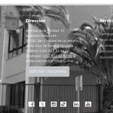
Servic
Dirección
Correo e
Avenida de la Trinidad, 61
Campus 
Apartado Postal 456
Sede el
38200, San Cristóbal de La Laguna
Bibliote
Santa Cruz de Tenerife - España
Teléfono: (+34) 922 31 92 00
Director
Whatsapp:
(+34) 922 31 92 00
Buscado
Correo electrónico:
info@fg.ull.es
Solicitar cita previa