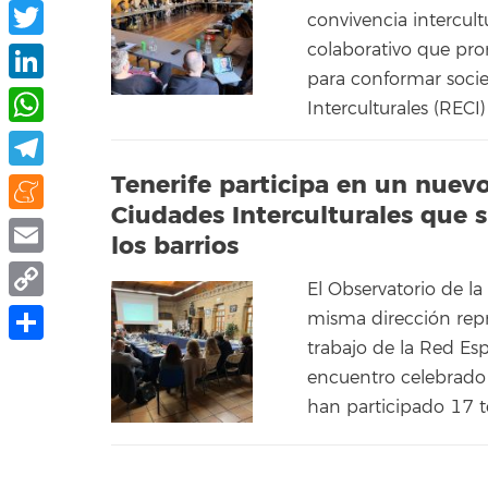
Facebook
convivencia intercult
colaborativo que pro
Twitter
para conformar soci
LinkedIn
Interculturales (RECI
WhatsApp
Tenerife participa en un nuev
Telegram
Ciudades Interculturales que 
Meneame
los barrios
Email
El Observatorio de la
Copy
misma dirección repre
Link
trabajo de la Red Esp
Compartir
encuentro celebrado 
han participado 17 te