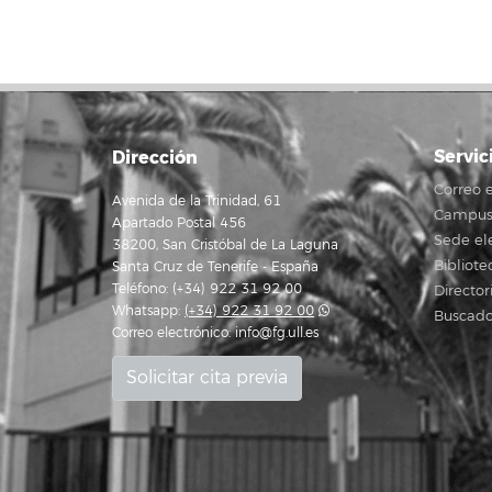
Servic
Dirección
Correo e
Avenida de la Trinidad, 61
Campus 
Apartado Postal 456
Sede el
38200, San Cristóbal de La Laguna
Bibliote
Santa Cruz de Tenerife - España
Teléfono: (+34) 922 31 92 00
Director
Whatsapp:
(+34) 922 31 92 00
Buscado
Correo electrónico:
info@fg.ull.es
Solicitar cita previa