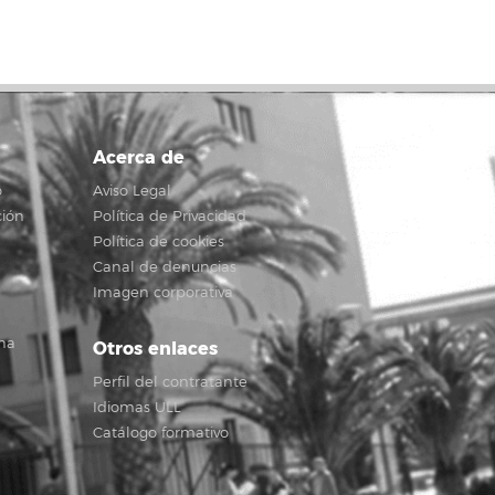
Acerca de
o
Aviso Legal
ción
Política de Privacidad
Política de cookies
Canal de denuncias
Imagen corporativa
na
Otros enlaces
Perfil del contratante
Idiomas ULL
Catálogo formativo