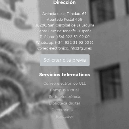
Dirección
Avenida de la Trinidad, 61
Apartado Postal 456
38200, San Cristóbal de La Laguna
Santa Cruz de Tenerife - España
Teléfono: (+34) 922 31 92 00
Whatsapp:
(+34) 922 31 92 00
Correo electrónico:
info@fg.ull.es
Solicitar cita previa
Servicios telemáticos
Correo electrónico ULL
Campus Virtual
Sede electrónica
Biblioteca digital
Directorio ULL
Buscador