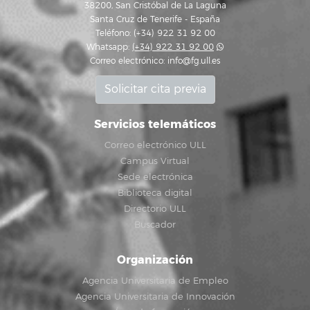
38200, San Cristóbal de La Laguna
Santa Cruz de Tenerife - España
Teléfono: (+34) 922 31 92 00
Whatsapp:
(+34) 922 31 92 00
Correo electrónico:
info@fg.ull.es
Solicitar cita previa
Servicios telemáticos
Correo electrónico ULL
Campus Virtual
Sede electrónica
Biblioteca digital
Directorio ULL
Buscador
Organización
Agencia Universitaria de Empleo
Agencia Universitaria de Innovación