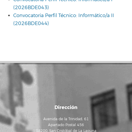
(2026BDE043)
Convocatoria Perfil Técnico: Informático/a II
(2026BDE044)
Dirección
Avenida de la Trinidad, 61
Apartado Postal 456
38200, San Cristóbal de La Laguna