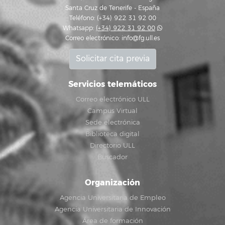
Santa Cruz de Tenerife - España
Teléfono: (+34) 922 31 92 00
Whatsapp:
(+34) 922 31 92 00
Correo electrónico:
info@fg.ull.es
Solicitar cita previa
Servicios telemáticos
Correo electrónico ULL
Campus Virtual
Sede electrónica
Biblioteca digital
Directorio ULL
Buscador
Organización
Agencia Universitaria de Empleo
Agencia Universitaria de Innovación
Área de formación