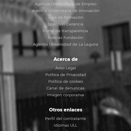
Agencia Universitaria de Empleo
Agencia Universitaria de Innovación
Área de formación
Dirección Gerencia
Portal de transparencia
Noticias Fundación
Agenda Universidad de La Laguna
Acerca de
Aviso Legal
Política de Privacidad
Política de cookies
Canal de denuncias
Imagen corporativa
Otros enlaces
Perfil del contratante
Idiomas ULL