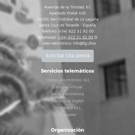
Avenida de la Trinidad, 61
Apartado Postal 456
38200, San Cristóbal de La Laguna
Santa Cruz de Tenerife - España
Teléfono: (+34) 922 31 92 00
Whatsapp:
(+34) 922 31 92 00
Correo electrónico:
info@fg.ull.es
Solicitar cita previa
Servicios telemáticos
Correo electrónico ULL
Campus Virtual
Sede electrónica
Biblioteca digital
Directorio ULL
Buscador
Organización