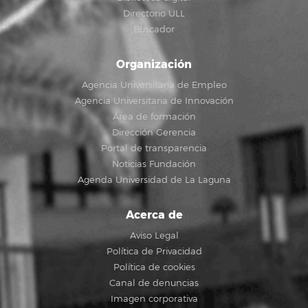
Directorio ULL
Buscador
Organización
Agencia Universitaria de Empleo
Agencia Universitaria de Innovación
Área de formación
Dirección Gerencia
Portal de transparencia
Noticias Fundación
Agenda Universidad de La Laguna
Acerca de
Aviso Legal
Política de Privacidad
Política de cookies
Canal de denuncias
Imagen corporativa