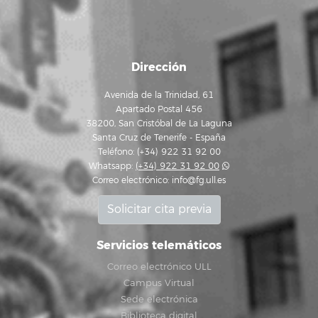
Dirección
Avenida de la Trinidad, 61
Apartado Postal 456
38200, San Cristóbal de La Laguna
Santa Cruz de Tenerife - España
Teléfono: (+34) 922 31 92 00
Whatsapp:
(+34) 922 31 92 00
Correo electrónico:
info@fg.ull.es
Solicitar cita previa
Servicios telemáticos
Correo electrónico ULL
Campus Virtual
Sede electrónica
Biblioteca digital