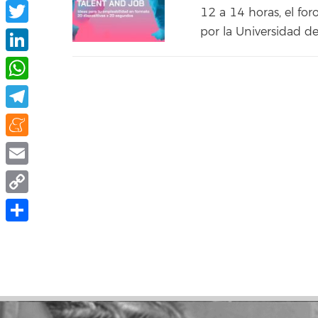
Facebook
12 a 14 horas, el for
por la Universidad de
Twitter
LinkedIn
WhatsApp
Telegram
Meneame
Email
Copy
Link
Compartir