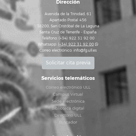
Dirección
Avenida de la Trinidad, 61
Apartado Postal 456
38200, San Cristóbal de La Laguna
Santa Cruz de Tenerife - España
Teléfono: (+34) 922 31 92 00
Whatsapp:
(+34) 922 31 92 00
Correo electrónico:
info@fg.ull.es
Solicitar cita previa
Servicios telemáticos
Correo electrónico ULL
Campus Virtual
Sede electrónica
Biblioteca digital
Directorio ULL
Buscador