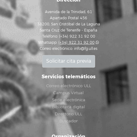
Avenida de la Trinidad, 61
Apartado Postal 456
38200, San Cristóbal de La Laguna
Santa Cruz de Tenerife - España
Teléfono: (+34) 922 31 92 00
Whatsapp:
(+34) 922 31 92 00
Correo electrónico:
info@fg.ull.es
Solicitar cita previa
Servicios telemáticos
Correo electrónico ULL
Campus Virtual
Sede electrónica
Biblioteca digital
Directorio ULL
Buscador
Organización