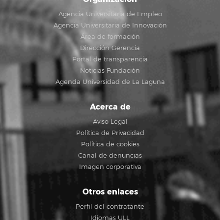
Agencia Universitaria de Empleo
Agencia Universitaria de Innovación
Área de formación
Dirección Gerencia
Portal de transparencia
Noticias Fundación
Agenda Universidad de La Laguna
Acerca de
Aviso Legal
Política de Privacidad
Política de cookies
Canal de denuncias
Imagen corporativa
Otros enlaces
Perfil del contratante
Idiomas ULL