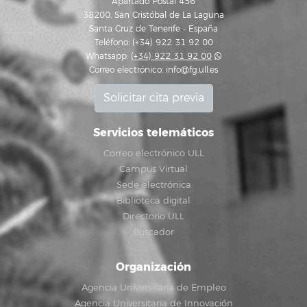
Apartado Postal 456
38200, San Cristóbal de La Laguna
Santa Cruz de Tenerife - España
Teléfono: (+34) 922 31 92 00
Whatsapp:
(+34) 922 31 92 00
Correo electrónico:
info@fg.ull.es
Solicitar cita previa
Servicios telemáticos
Correo electrónico ULL
Campus Virtual
Sede electrónica
Biblioteca digital
Directorio ULL
Buscador
Organización
Agencia Universitaria de Empleo
Agencia Universitaria de Innovación