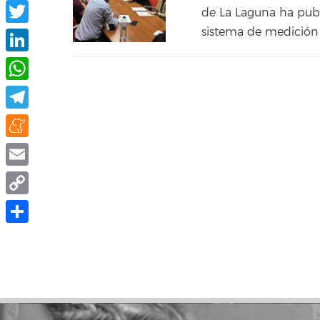
Facebook
de La Laguna ha publi
sistema de medición 
Twitter
LinkedIn
WhatsApp
Telegram
Meneame
Email
Copy
Link
Compartir