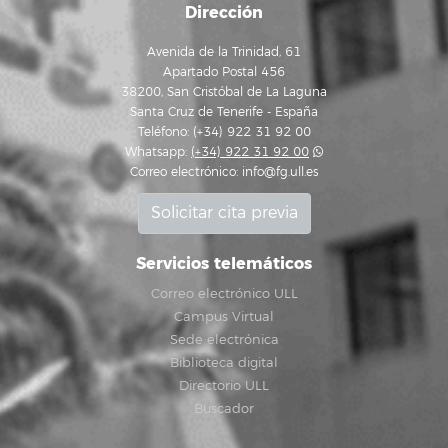
Dirección
Avenida de la Trinidad, 61
Apartado Postal 456
38200, San Cristóbal de La Laguna
Santa Cruz de Tenerife - España
Teléfono: (+34) 922 31 92 00
Whatsapp:
(+34) 922 31 92 00
Correo electrónico:
info@fg.ull.es
Solicitar cita previa
Servicios telemáticos
Correo electrónico ULL
Campus Virtual
Sede electrónica
Biblioteca digital
Directorio ULL
Buscador