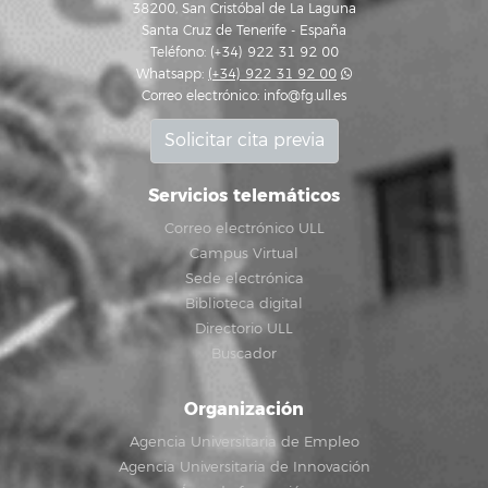
38200, San Cristóbal de La Laguna
Santa Cruz de Tenerife - España
Teléfono: (+34) 922 31 92 00
Whatsapp:
(+34) 922 31 92 00
Correo electrónico:
info@fg.ull.es
Solicitar cita previa
Servicios telemáticos
Correo electrónico ULL
Campus Virtual
Sede electrónica
Biblioteca digital
Directorio ULL
Buscador
Organización
Agencia Universitaria de Empleo
Agencia Universitaria de Innovación