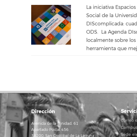
La iniciativa Espacio
Social de la Univers
DIScomplicada: cuade
ODS. La Agenda DIsc
localmente sobre los
herramienta que mejo
Servic
Dirección
Correo e
Avenida de la Trinidad, 61
Campus 
Apartado Postal 456
Sede el
38200, San Cristóbal de La Laguna