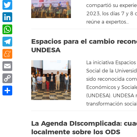
Facebook
compartió su experi
2023, los días 7 y 8
Twitter
reúne a expertos...
LinkedIn
WhatsApp
Espacios para el cambio reco
UNDESA
Telegram
La iniciativa Espacio
Meneame
Social de la Univers
Email
sido reconocida com
Económicos y Social
Copy
(UNDESA). UNDESA re
Link
Compartir
transformación socia
La Agenda DIscomplicada: cuad
localmente sobre los ODS