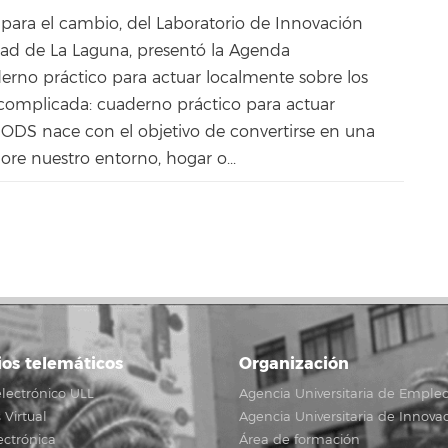
s para el cambio, del Laboratorio de Innovación
idad de La Laguna, presentó la Agenda
rno práctico para actuar localmente sobre los
omplicada: cuaderno práctico para actuar
 ODS nace con el objetivo de convertirse en una
re nuestro entorno, hogar o...
ios telemáticos
Organización
lectrónico ULL
Agencia Universitaria de Emple
Virtual
Agencia Universitaria de Innova
ectrónica
Área de formación