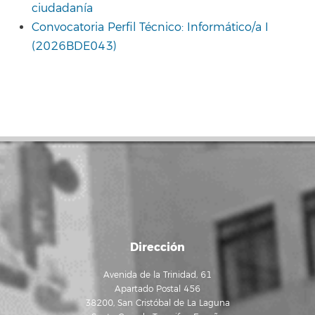
ciudadanía
Convocatoria Perfil Técnico: Informático/a I
(2026BDE043)
Dirección
Avenida de la Trinidad, 61
Apartado Postal 456
38200, San Cristóbal de La Laguna