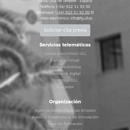
Santa Cruz de Tenerife - España
Teléfono: (+34) 922 31 92 00
Whatsapp:
(+34) 922 31 92 00
Correo electrónico:
info@fg.ull.es
Solicitar cita previa
Servicios telemáticos
Correo electrónico ULL
Campus Virtual
Sede electrónica
Biblioteca digital
Directorio ULL
Buscador
Organización
Agencia Universitaria de Empleo
Agencia Universitaria de Innovación
Área de formación