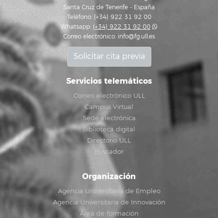
Santa Cruz de Tenerife - España
Teléfono: (+34) 922 31 92 00
Whatsapp:
(+34) 922 31 92 00
Correo electrónico:
info@fg.ull.es
Solicitar cita previa
Servicios telemáticos
Correo electrónico ULL
Campus Virtual
Sede electrónica
Biblioteca digital
Directorio ULL
Buscador
Organización
Agencia Universitaria de Empleo
Agencia Universitaria de Innovación
Área de formación