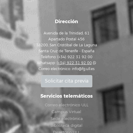
Dirección
Avenida de la Trinidad, 61
Apartado Postal 456
38200, San Cristóbal de La Laguna
Santa Cruz de Tenerife - España
Teléfono: (+34) 922 31 92 00
Whatsapp:
(+34) 922 31 92 00
Correo electrónico:
info@fg.ull.es
Solicitar cita previa
Servicios telemáticos
Correo electrónico ULL
Campus Virtual
Sede electrónica
Biblioteca digital
Directorio ULL