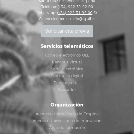
Santa Cruz de Tenerife - España
Teléfono: (+34) 922 31 92 00
Whatsapp:
(+34) 922 31 92 00
Correo electrónico:
info@fg.ull.es
Solicitar cita previa
Servicios telemáticos
Correo electrónico ULL
Campus Virtual
Sede electrónica
Biblioteca digital
Directorio ULL
Buscador
Organización
Agencia Universitaria de Empleo
Agencia Universitaria de Innovación
Área de formación