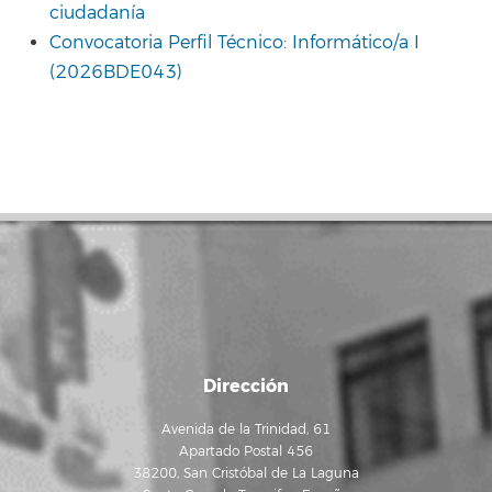
ciudadanía
Convocatoria Perfil Técnico: Informático/a I
(2026BDE043)
Dirección
Avenida de la Trinidad, 61
Apartado Postal 456
38200, San Cristóbal de La Laguna