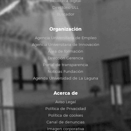
Biblioteca digital
Directorio ULL
Buscador
Organización
Agencia Universitaria de Empleo
Agencia Universitaria de Innovación
Área de formación
Dirección Gerencia
Portal de transparencia
Noticias Fundación
Agenda Universidad de La Laguna
Acerca de
Aviso Legal
Política de Privacidad
Política de cookies
Canal de denuncias
Imagen corporativa