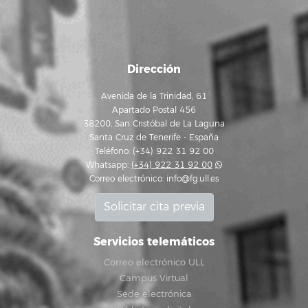
Dirección
Avenida de la Trinidad, 61
Apartado Postal 456
38200, San Cristóbal de La Laguna
Santa Cruz de Tenerife - España
Teléfono: (+34) 922 31 92 00
Whatsapp:
(+34) 922 31 92 00
Correo electrónico:
info@fg.ull.es
Solicitar cita previa
Servicios telemáticos
Correo electrónico ULL
Campus Virtual
Sede electrónica