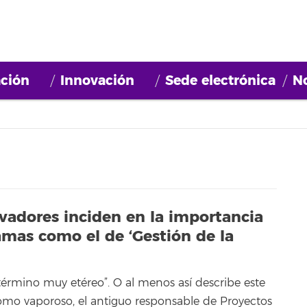
ción
Innovación
Sede electrónica
No
ovadores inciden en la importancia
amas como el de ‘Gestión de la
término muy etéreo”. O al menos así describe este
como vaporoso, el antiguo responsable de Proyectos