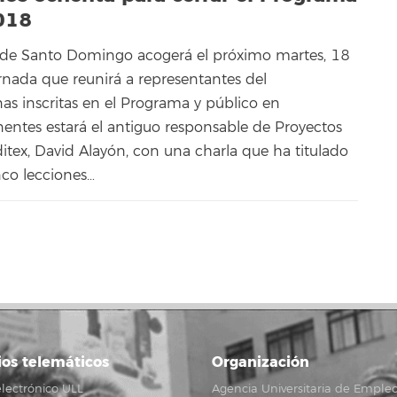
2018
 de Santo Domingo acogerá el próximo martes, 18
rnada que reunirá a representantes del
as inscritas en el Programa y público en
nentes estará el antiguo responsable de Proyectos
itex, David Alayón, con una charla que ha titulado
inco lecciones…
ios telemáticos
Organización
lectrónico ULL
Agencia Universitaria de Emple