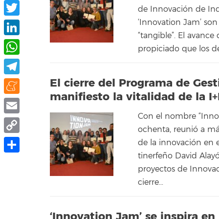
Facebook
de Innovación de Indi
‘Innovation Jam’ so
Twitter
“tangible”. El avance
LinkedIn
propiciado que los d
WhatsApp
El cierre del Programa de Ges
Telegram
manifiesto la vitalidad de la I
Meneame
Con el nombre “Innov
Email
ochenta, reunió a má
Copy
de la innovación en e
tinerfeño David Alay
Link
Share
proyectos de Innovac
cierre…
‘Innovation Jam’ se inspira en